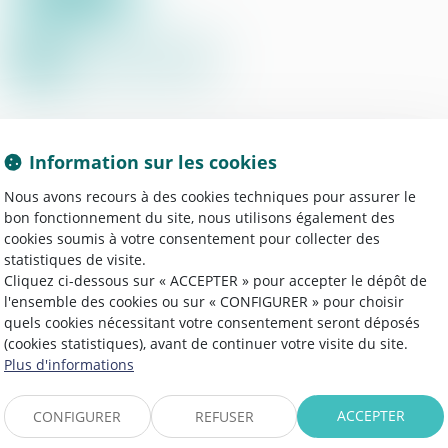
Information sur les cookies
Nous avons recours à des cookies techniques pour assurer le
bon fonctionnement du site, nous utilisons également des
cookies soumis à votre consentement pour collecter des
statistiques de visite.
Cliquez ci-dessous sur « ACCEPTER » pour accepter le dépôt de
l'ensemble des cookies ou sur « CONFIGURER » pour choisir
15
quels cookies nécessitant votre consentement seront déposés
juil.
(cookies statistiques), avant de continuer votre visite du site.
Plus d'informations
Exequatur : précisions sur l’articulation
de l’article 680 du Code de procédure
ACCEPTER
CONFIGURER
REFUSER
civile à la lumière du règlement
Bruxelles I