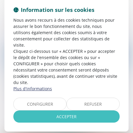
Commissaires de Justice
/
Exécution des jugements
Information sur les cookies
Nous avons recours à des cookies techniques pour
Lire la suite
assurer le bon fonctionnement du site, nous
utilisons également des cookies soumis à votre
consentement pour collecter des statistiques de
visite.
Cliquez ci-dessous sur « ACCEPTER » pour accepter
le dépôt de l'ensemble des cookies ou sur «
CONFIGURER » pour choisir quels cookies
10
nécessitant votre consentement seront déposés
juin
(cookies statistiques), avant de continuer votre visite
du site.
Déjudiciarisation : vers un renforcement du
Plus d'informations
rôle des commissaires de justice
Commissaires de Justice
CONFIGURER
REFUSER
ACCEPTER
Lire la suite