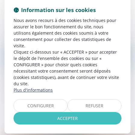
Commissaires de Justice
/
Exécution des jugements
Information sur les cookies
Nous avons recours à des cookies techniques pour
Lire la suite
assurer le bon fonctionnement du site, nous
utilisons également des cookies soumis à votre
consentement pour collecter des statistiques de
visite.
Cliquez ci-dessous sur « ACCEPTER » pour accepter
le dépôt de l'ensemble des cookies ou sur «
CONFIGURER » pour choisir quels cookies
10
nécessitant votre consentement seront déposés
juin
(cookies statistiques), avant de continuer votre visite
du site.
Déjudiciarisation : vers un renforcement du
Plus d'informations
rôle des commissaires de justice
Commissaires de Justice
CONFIGURER
REFUSER
ACCEPTER
Lire la suite