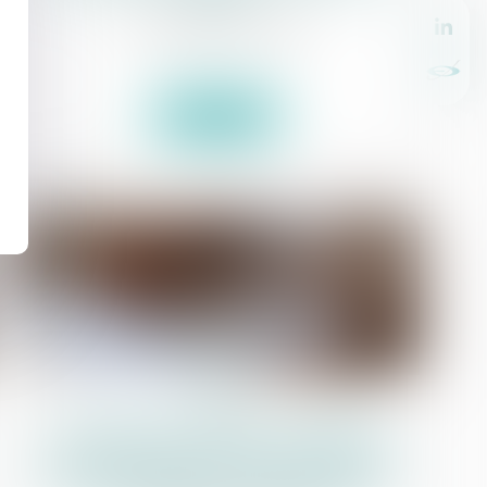
Commissaires de Justice
Lire la suite
29
juil.
Prescription triennale : l’action en
recouvrement n’est pas susceptible
d’être prolongée par l’article 25 de la