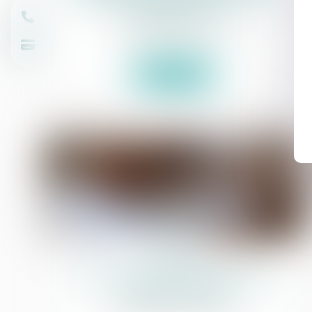
destinataire
Commissaires de Justice
Lire la suite
07
juil.
Paris : le commissaire de justice
remplace l'huissier
Commissaires de Justice