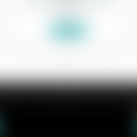
Commissaires de Justice
/
Exécution des
jugements
Lire la suite
<<
<
1
2
>
>>
S AXCYAN CUVILLON DEVERNAY TROCME VICON
6