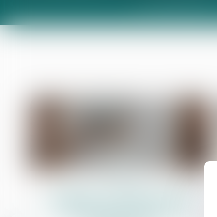
Accueil
Présentation
04
août
Assignation : un simple Kbis et le
témoignage d'un voisin ne suffisent
pas à établir le domicile du