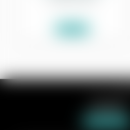
Lire la suite
SA
3 rue du collège
62000 ARRAS
Tél :
03 21 21 35 00
Nous localiser