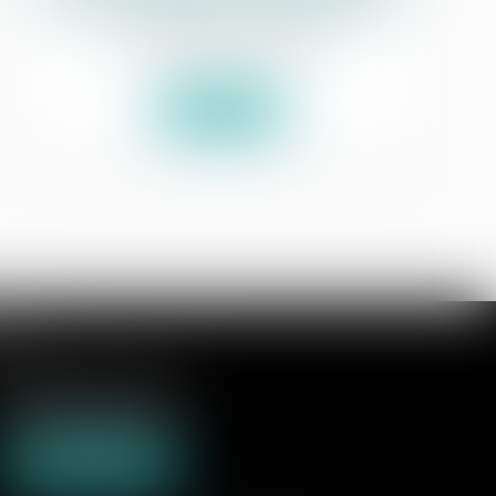
loi n° 2021-953 du 19 juillet 2021
Commissaires de Justice
Lire la suite
GNE
70 rue de la Plage
2600 BERCK-SUR-MER
Tél :
03 21 09 24 31
Nous localiser