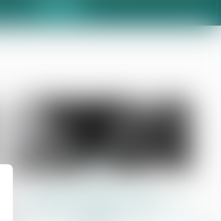
Contact
z-vous
23
juil.
Validation du décret ouvrant
l’intermédiation aux commissaires de
justice