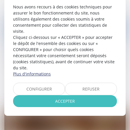
Nous avons recours à des cookies techniques pour
assurer le bon fonctionnement du site, nous
utilisons également des cookies soumis à votre
consentement pour collecter des statistiques de
visite.
Cliquez ci-dessous sur « ACCEPTER » pour accepter
10
le dépôt de l'ensemble des cookies ou sur «
juin
CONFIGURER » pour choisir quels cookies
nécessitant votre consentement seront déposés
Déjudiciarisation : vers un renforcement du
(cookies statistiques), avant de continuer votre visite
rôle des commissaires de justice
du site.
Commissaires de Justice
Plus d'informations
CONFIGURER
REFUSER
Lire la suite
ACCEPTER