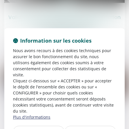
23
juil.
Validation du décret ouvrant l’intermédiation
aux commissaires de justice
Commissaires de Justice
Information sur les cookies
Lire la suite
Nous avons recours à des cookies techniques pour
assurer le bon fonctionnement du site, nous
utilisons également des cookies soumis à votre
consentement pour collecter des statistiques de
visite.
Cliquez ci-dessous sur « ACCEPTER » pour accepter
le dépôt de l'ensemble des cookies ou sur «
CONFIGURER » pour choisir quels cookies
07
nécessitant votre consentement seront déposés
juil.
(cookies statistiques), avant de continuer votre visite
Paris : le commissaire de justice remplace
du site.
l'huissier
Plus d'informations
Commissaires de Justice