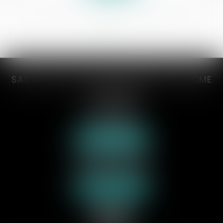
<<
<
1
2
>
>>
SAS AXCYAN CUVILLON DEVERNAY TROCME
VICONGNE
3 rue du collège
62000 ARRAS
Tél :
03 21 21 35 00
Nous localiser
70 rue de la Plage
62600 BERCK-SUR-MER
Tél :
03 21 09 24 31
Nous localiser