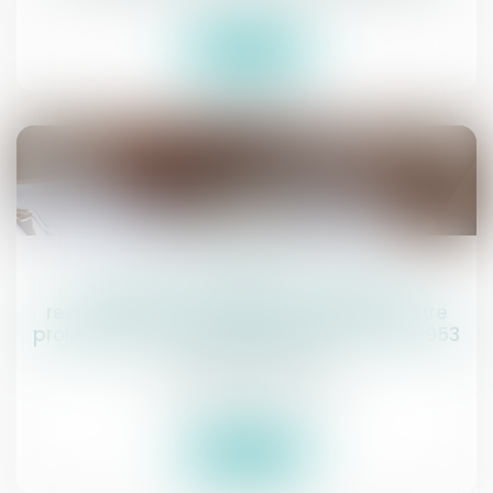
Lire la suite
29
juil.
Prescription triennale : l’action en
recouvrement n’est pas susceptible d’être
prolongée par l’article 25 de la loi n° 2021-953
du 19 juillet 2021
Commissaires de Justice
Lire la suite