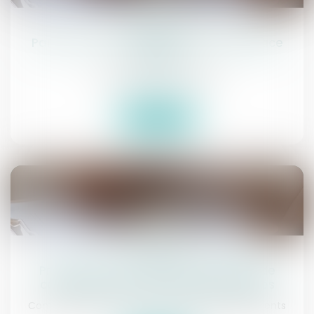
07
juil.
Paris : le commissaire de justice remplace
l'huissier
Commissaires de Justice
Lire la suite
16
sept.
Procédure civile : liste des dispositifs de
communication électronique autorisés
Commissaires de Justice
/
Exécution des jugements