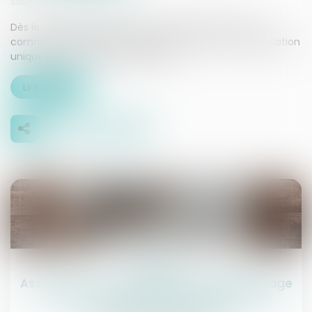
Source :
presseagence.fr
Dès le 1er juillet 2026, les professions d’huissier et de
commissaire-priseur judiciaire fusionnent sous l’appellation
unique de commissaire de justice....
Lire la suite
04
août
Assignation : un simple Kbis et le témoignage
d'un voisin ne suffisent pas à établir le
domicile du destinataire