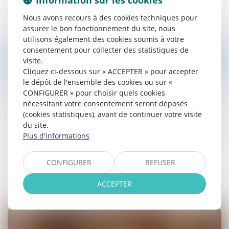
Information sur les cookies
Lire la suite
Nous avons recours à des cookies techniques pour
assurer le bon fonctionnement du site, nous
utilisons également des cookies soumis à votre
consentement pour collecter des statistiques de
visite.
Cliquez ci-dessous sur « ACCEPTER » pour accepter
le dépôt de l'ensemble des cookies ou sur «
10
CONFIGURER » pour choisir quels cookies
juin
nécessitant votre consentement seront déposés
(cookies statistiques), avant de continuer votre visite
Déjudiciarisation : vers un renforcement du
rôle des commissaires de justice
du site.
Plus d'informations
Commissaires de Justice
CONFIGURER
REFUSER
Lire la suite
ACCEPTER