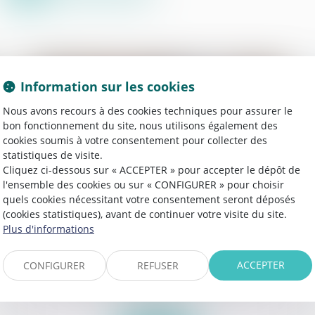
Information sur les cookies
Nous avons recours à des cookies techniques pour assurer le
bon fonctionnement du site, nous utilisons également des
cookies soumis à votre consentement pour collecter des
statistiques de visite.
Cliquez ci-dessous sur « ACCEPTER » pour accepter le dépôt de
15
l'ensemble des cookies ou sur « CONFIGURER » pour choisir
juil.
quels cookies nécessitant votre consentement seront déposés
Exequatur : précisions sur l’articulation
(cookies statistiques), avant de continuer votre visite du site.
de l’article 680 du Code de procédure
Plus d'informations
civile à la lumière du règlement
Bruxelles I
ACCEPTER
CONFIGURER
REFUSER
Commissaires de Justice
/
Exécution des
jugements