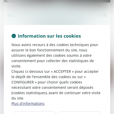
23
juil.
Validation du décret ouvrant l’intermédiation
aux commissaires de justice
Commissaires de Justice
Information sur les cookies
Lire la suite
Nous avons recours à des cookies techniques pour
assurer le bon fonctionnement du site, nous
utilisons également des cookies soumis à votre
consentement pour collecter des statistiques de
visite.
Cliquez ci-dessous sur « ACCEPTER » pour accepter
le dépôt de l'ensemble des cookies ou sur «
CONFIGURER » pour choisir quels cookies
07
nécessitant votre consentement seront déposés
juil.
(cookies statistiques), avant de continuer votre visite
Paris : le commissaire de justice remplace
du site.
l'huissier
Plus d'informations
Commissaires de Justice