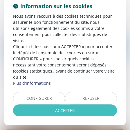
Information sur les cookies
Lire la suite
Nous avons recours à des cookies techniques pour
assurer le bon fonctionnement du site, nous
utilisons également des cookies soumis à votre
consentement pour collecter des statistiques de
visite.
Cliquez ci-dessous sur « ACCEPTER » pour accepter
le dépôt de l'ensemble des cookies ou sur «
CONFIGURER » pour choisir quels cookies
10
nécessitant votre consentement seront déposés
juin
(cookies statistiques), avant de continuer votre visite
du site.
Déjudiciarisation : vers un renforcement du
rôle des commissaires de justice
Plus d'informations
Commissaires de Justice
CONFIGURER
REFUSER
Lire la suite
ACCEPTER