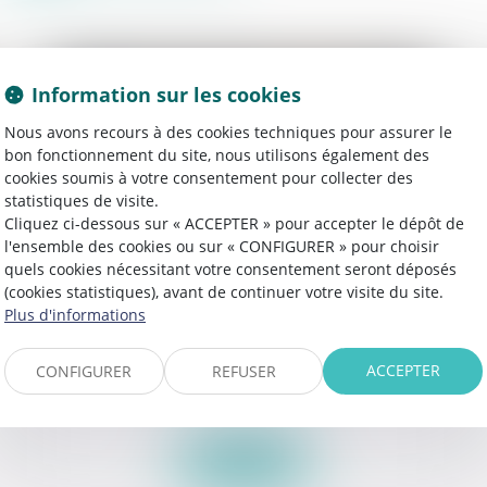
Information sur les cookies
Nous avons recours à des cookies techniques pour assurer le
bon fonctionnement du site, nous utilisons également des
cookies soumis à votre consentement pour collecter des
statistiques de visite.
Cliquez ci-dessous sur « ACCEPTER » pour accepter le dépôt de
28
l'ensemble des cookies ou sur « CONFIGURER » pour choisir
juil.
quels cookies nécessitant votre consentement seront déposés
(cookies statistiques), avant de continuer votre visite du site.
Location de la résidence principale :
Plus d'informations
mise à jour du contrat-type
Commissaires de Justice
ACCEPTER
CONFIGURER
REFUSER
Lire la suite