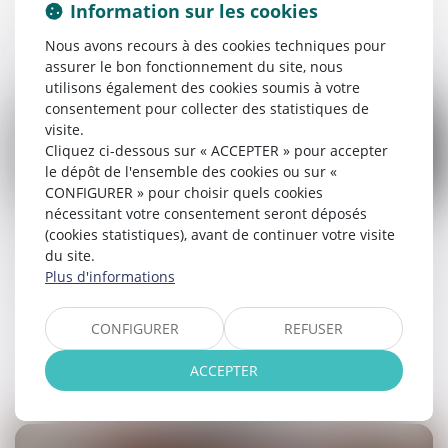
Information sur les cookies
Lire la suite
Nous avons recours à des cookies techniques pour
assurer le bon fonctionnement du site, nous
utilisons également des cookies soumis à votre
consentement pour collecter des statistiques de
visite.
Cliquez ci-dessous sur « ACCEPTER » pour accepter
le dépôt de l'ensemble des cookies ou sur «
23
CONFIGURER » pour choisir quels cookies
juil.
nécessitant votre consentement seront déposés
(cookies statistiques), avant de continuer votre visite
Validation du décret ouvrant l’intermédiation
du site.
aux commissaires de justice
Plus d'informations
Commissaires de Justice
CONFIGURER
REFUSER
Lire la suite
ACCEPTER