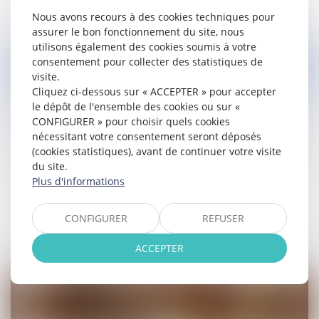
Nous avons recours à des cookies techniques pour
assurer le bon fonctionnement du site, nous
utilisons également des cookies soumis à votre
consentement pour collecter des statistiques de
visite.
Cliquez ci-dessous sur « ACCEPTER » pour accepter
10
le dépôt de l'ensemble des cookies ou sur «
juin
CONFIGURER » pour choisir quels cookies
nécessitant votre consentement seront déposés
Déjudiciarisation : vers un renforcement du
(cookies statistiques), avant de continuer votre visite
rôle des commissaires de justice
du site.
Commissaires de Justice
Plus d'informations
CONFIGURER
REFUSER
Lire la suite
ACCEPTER