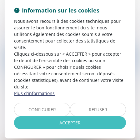
Commissaires de Justice
/
Exécution des jugements
Information sur les cookies
Nous avons recours à des cookies techniques pour
Lire la suite
assurer le bon fonctionnement du site, nous
utilisons également des cookies soumis à votre
consentement pour collecter des statistiques de
visite.
Cliquez ci-dessous sur « ACCEPTER » pour accepter
le dépôt de l'ensemble des cookies ou sur «
CONFIGURER » pour choisir quels cookies
10
nécessitant votre consentement seront déposés
juin
(cookies statistiques), avant de continuer votre visite
du site.
Déjudiciarisation : vers un renforcement du
Plus d'informations
rôle des commissaires de justice
Commissaires de Justice
CONFIGURER
REFUSER
ACCEPTER
Lire la suite