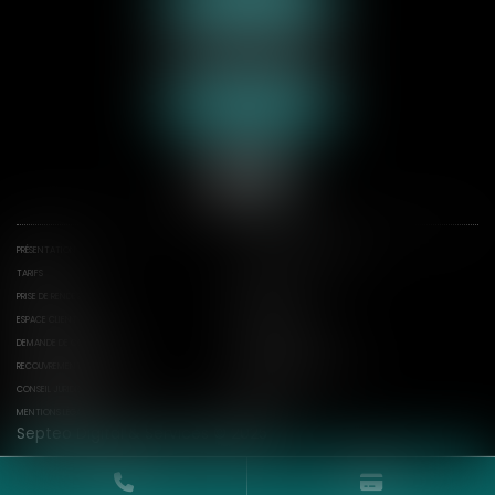
70 rue de la Plage
62600 BERCK-SUR-MER
Tél :
03 21 09 24 31
Nous localiser
PRÉSENTATION
DOMAINES D'INTERVENTION
TARIFS
ACTUS
PRISE DE RENDEZ-VOUS
CONTACT
ESPACE CLIENT
ESPACE CONSTATS
DEMANDE DE CONSTAT
CONSTATS
RECOUVREMENT D'ÉXÉCUTION
RÉDACTION SIGNIFICATION
CONSEIL JURIDIQUE
PLAN DU SITE
MENTIONS LÉGALES
CGU
Septeo Digital & Services © 2025