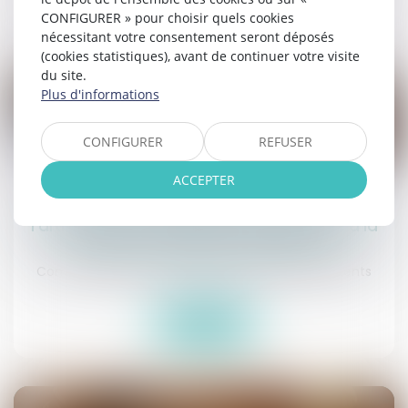
Lire la suite
CONFIGURER » pour choisir quels cookies
nécessitant votre consentement seront déposés
(cookies statistiques), avant de continuer votre visite
du site.
Plus d'informations
CONFIGURER
REFUSER
15
juil.
ACCEPTER
Exequatur : précisions sur l’articulation de
l’article 680 du Code de procédure civile à la
lumière du règlement Bruxelles I
Commissaires de Justice
/
Exécution des jugements
Lire la suite