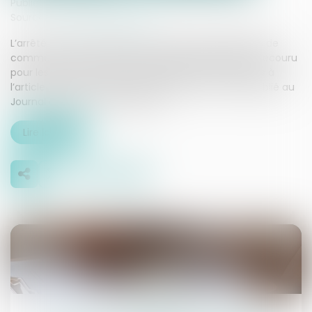
Publié le :
16/09/2025
Source :
www.actu-juridique.fr
L’arrêté du 29 août 2025 fixant la liste des dispositifs de
communication électronique auxquels il peut être recouru
pour les envois, remises et notifications mentionnés à
l’article 748-1 du Code de procédure civile, a été publié au
Journal officiel du 31 août 2025...
Lire la suite
16
sept.