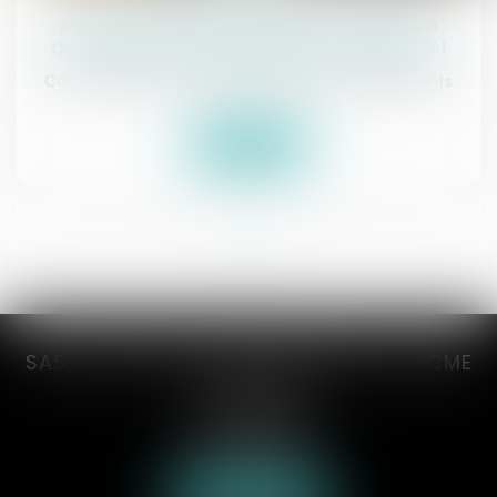
Action paulienne : le créancier n’a pas à
démontrer l’insolvabilité de son débiteur !
Commissaires de Justice
/
Exécution des jugements
Lire la suite
<<
<
1
>
>>
SAS AXCYAN CUVILLON DEVERNAY TROCME
VICONGNE
3 rue du collège
62000 ARRAS
Tél :
03 21 21 35 00
Nous localiser