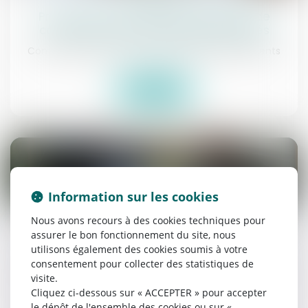
Procédure civile : liste des dispositifs de
communication électronique autorisés
Commissaires de Justice
/
Exécution des jugements
Lire la suite
Information sur les cookies
22
juil.
Nous avons recours à des cookies techniques pour
assurer le bon fonctionnement du site, nous
Saisie immobilière : joindre un jugement ne
utilisons également des cookies soumis à votre
vaut pas signification
consentement pour collecter des statistiques de
Commissaires de Justice
/
Exécution des jugements
visite.
Cliquez ci-dessous sur « ACCEPTER » pour accepter
le dépôt de l'ensemble des cookies ou sur «