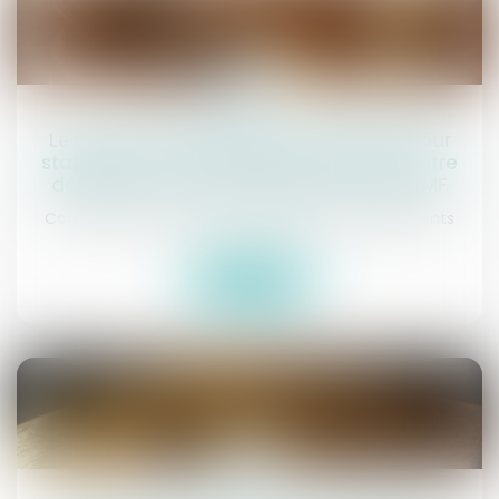
03
juin
Le juge de l’exécution est compétent pour
statuer sur une contestation issue d’un titre
délivré en vertu de l’article L131-73 du CMF
Commissaires de Justice
/
Exécution des jugements
Lire la suite
14
févr.