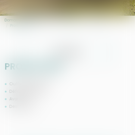
Domaines d'intervention
Professionnels
Constats
Production
EXPERTISES
PRODUCTION
Outils de production
Défauts, qualité
Avaries
Destructions