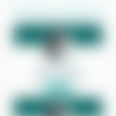
UNE ÉQUIPE À VOTRE ÉCOUTE
Frédéric
CUVILLON
Commissaire de justice associé
Voir le détail