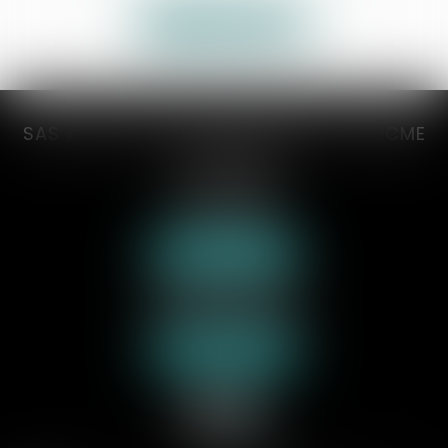
Voir toutes les actus
SAS AXCYAN CUVILLON DEVERNAY TROCME
VICONGNE
3 rue du collège
62000 ARRAS
Tél :
03 21 21 35 00
Nous localiser
70 rue de la Plage
62600 BERCK-SUR-MER
Tél :
03 21 09 24 31
Nous localiser