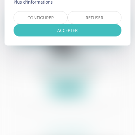
Plus d'informations
Voir le détail
CONFIGURER
REFUSER
ACCEPTER
Mélanie
VICONGNE
Commissaire de justice associé
Voir le détail
L'ACTUALITÉ