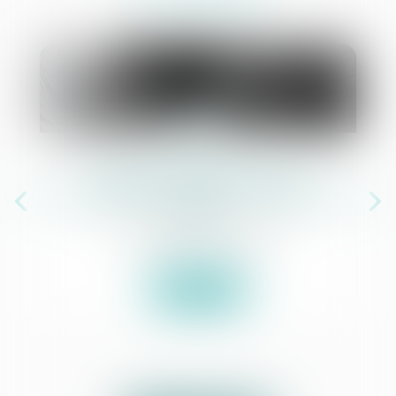
23
juil.
e :
Validation du décret ouvrant
l’intermédiation aux commissaires de
justice
Commissaires de Justice
Lire la suite