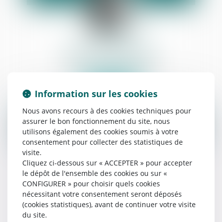
Barbara
DEVERNAY
Commissaire de justice associé
Voir le détail
Information sur les cookies
Nous avons recours à des cookies techniques pour
assurer le bon fonctionnement du site, nous
utilisons également des cookies soumis à votre
consentement pour collecter des statistiques de
visite.
Cliquez ci-dessous sur « ACCEPTER » pour accepter
le dépôt de l'ensemble des cookies ou sur «
CONFIGURER » pour choisir quels cookies
Bruno
TROCME
nécessitant votre consentement seront déposés
(cookies statistiques), avant de continuer votre visite
Commissaire de justice associé
du site.