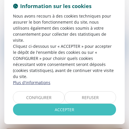
Information sur les cookies
Lire la suite
Nous avons recours à des cookies techniques pour
assurer le bon fonctionnement du site, nous
utilisons également des cookies soumis à votre
consentement pour collecter des statistiques de
visite.
Cliquez ci-dessous sur « ACCEPTER » pour accepter
le dépôt de l'ensemble des cookies ou sur «
CONFIGURER » pour choisir quels cookies
10
nécessitant votre consentement seront déposés
juin
(cookies statistiques), avant de continuer votre visite
du site.
Déjudiciarisation : vers un renforcement du
rôle des commissaires de justice
Plus d'informations
Commissaires de Justice
CONFIGURER
REFUSER
Lire la suite
ACCEPTER