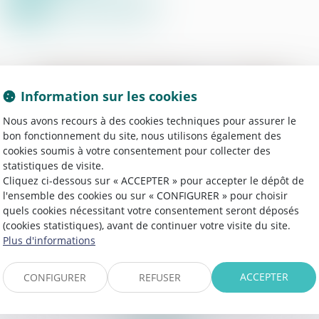
Information sur les cookies
Nous avons recours à des cookies techniques pour assurer le
bon fonctionnement du site, nous utilisons également des
cookies soumis à votre consentement pour collecter des
statistiques de visite.
Cliquez ci-dessous sur « ACCEPTER » pour accepter le dépôt de
15
l'ensemble des cookies ou sur « CONFIGURER » pour choisir
juil.
quels cookies nécessitant votre consentement seront déposés
(cookies statistiques), avant de continuer votre visite du site.
Exequatur : précisions sur l’articulation
Plus d'informations
de l’article 680 du Code de procédure
civile à la lumière du règlement
Bruxelles I
ACCEPTER
CONFIGURER
REFUSER
Commissaires de Justice
/
Exécution des
jugements