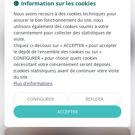
Information sur les cookies
Lire la suite
Nous avons recours à des cookies techniques pour
assurer le bon fonctionnement du site, nous
utilisons également des cookies soumis à votre
consentement pour collecter des statistiques de
visite.
Cliquez ci-dessous sur « ACCEPTER » pour accepter
le dépôt de l'ensemble des cookies ou sur «
23
CONFIGURER » pour choisir quels cookies
juil.
nécessitant votre consentement seront déposés
(cookies statistiques), avant de continuer votre visite
Validation du décret ouvrant l’intermédiation
du site.
aux commissaires de justice
Plus d'informations
Commissaires de Justice
CONFIGURER
REFUSER
Lire la suite
ACCEPTER