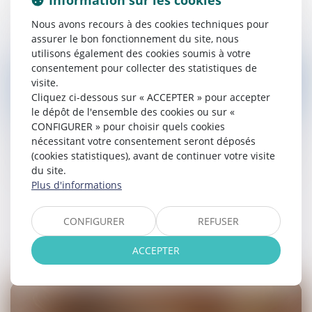
Information sur les cookies
Lire la suite
Nous avons recours à des cookies techniques pour
assurer le bon fonctionnement du site, nous
utilisons également des cookies soumis à votre
consentement pour collecter des statistiques de
visite.
Cliquez ci-dessous sur « ACCEPTER » pour accepter
le dépôt de l'ensemble des cookies ou sur «
10
CONFIGURER » pour choisir quels cookies
juin
nécessitant votre consentement seront déposés
(cookies statistiques), avant de continuer votre visite
Déjudiciarisation : vers un renforcement du
rôle des commissaires de justice
du site.
Plus d'informations
Commissaires de Justice
CONFIGURER
REFUSER
Lire la suite
ACCEPTER