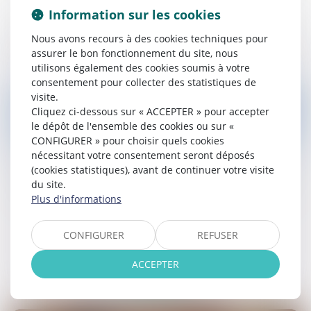
Information sur les cookies
Lire la suite
Nous avons recours à des cookies techniques pour
assurer le bon fonctionnement du site, nous
utilisons également des cookies soumis à votre
consentement pour collecter des statistiques de
visite.
Cliquez ci-dessous sur « ACCEPTER » pour accepter
le dépôt de l'ensemble des cookies ou sur «
CONFIGURER » pour choisir quels cookies
10
nécessitant votre consentement seront déposés
juin
(cookies statistiques), avant de continuer votre visite
du site.
Déjudiciarisation : vers un renforcement du
rôle des commissaires de justice
Plus d'informations
Commissaires de Justice
CONFIGURER
REFUSER
Lire la suite
ACCEPTER