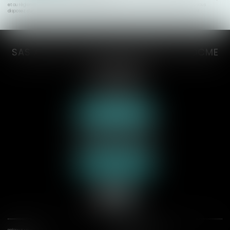
et au règlement européen 2016/679, dit Règlement Général sur la Protection des Données (RGPD), vous
disposez d'un droit d'accès, de rectification, de suppression des informations qui vous concernent.
SAS AXCYAN CUVILLON DEVERNAY TROCME
VICONGNE
3 rue du collège
62000 ARRAS
Tél :
03 21 21 35 00
Nous localiser
70 rue de la Plage
62600 BERCK-SUR-MER
Tél :
03 21 09 24 31
Nous localiser