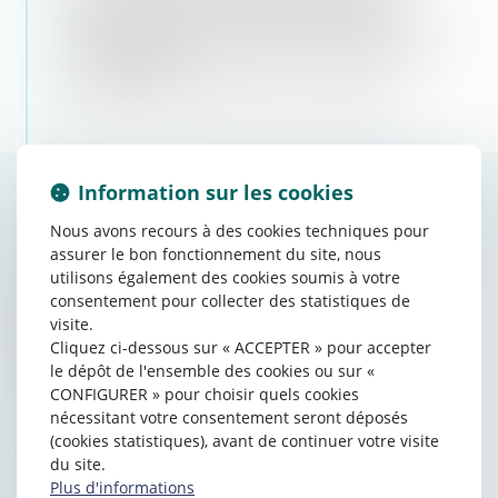
Diplômé de l'école Nationale de Procédure,
titulaire de l'examen professionnel d'huissier de
justice (1999)
Diplômé universitaire de droit rural (2016)
Information sur les cookies
Contacter
Barbara
DEVERNAY
Nous avons recours à des cookies techniques pour
assurer le bon fonctionnement du site, nous
NOM
utilisons également des cookies soumis à votre
consentement pour collecter des statistiques de
PRÉNOM
visite.
Cliquez ci-dessous sur « ACCEPTER » pour accepter
le dépôt de l'ensemble des cookies ou sur «
E-MAIL
CONFIGURER » pour choisir quels cookies
nécessitant votre consentement seront déposés
(cookies statistiques), avant de continuer votre visite
TÉL
du site.
Plus d'informations