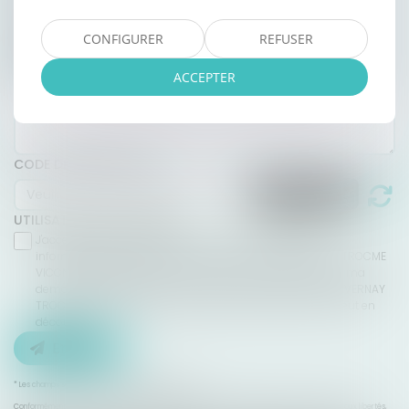
OBJET
CONFIGURER
REFUSER
MESSAGE
ACCEPTER
CODE DE VÉRIFICATION
UTILISATION DES DONNÉES
J'accepte que les informations saisies soient traitées
informatiquement par SAS AXCYAN CUVILLON DEVERNAY TROCME
VICONGNE et l'hébergeur du présent site dans le cadre de ma
demande et de la relation avec SAS AXCYAN CUVILLON DEVERNAY
TROCME VICONGNE et/ou Maître Barbara DEVERNAY qui peut en
découler.
Envoyer
* Les champs suivis d'un astérisque sont obligatoires.
Conformément à la loi n°78-17 du 6 janvier 1978 modifiée relative à l'informatique, aux fichiers et aux libertés,