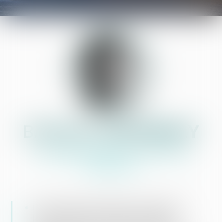
BARBARA
DEVERNAY
COMMISSAIRE DE JUSTICE
ASSOCIÉ
Huissier de justice qualifiée Commissaire de
justice à ARRAS, en fonction depuis 2000.