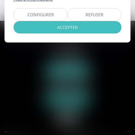
CONFIGURER
REFUSER
ACCEPTER
SAS AXCYAN CUVILLON DEVERNAY TROCME
VICONGNE
3 rue du collège
62000 ARRAS
Tél :
03 21 21 35 00
Nous localiser
70 rue de la Plage
62600 BERCK-SUR-MER
Tél :
03 21 09 24 31
Nous localiser