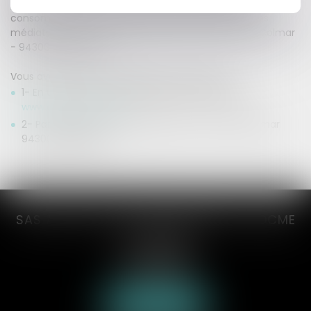
pouvez accéder à un dispositif de médiation de la
consommation auprès de l’Association Nationale des
médiateurs dont le siège social est fixé à 2, Rue de Colmar
- 94300 VINCENNES.
Vous avez 2 façons de déposer votre dossier :
1- En utilisant le service en ligne du site internet
www.anm-conso.com
,
2- Par courrier, à l’adresse suivante : 2 Rue de Colmar
94300 VINCENNES
SAS AXCYAN CUVILLON DEVERNAY TROCME
VICONGNE
3 rue du collège
62000 ARRAS
Tél :
03 21 21 35 00
Nous localiser