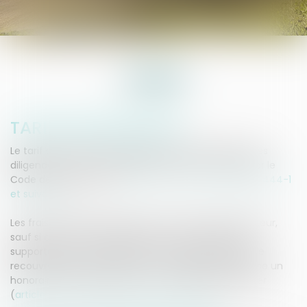
TARIFS
TARIFS RÉGLEMENTÉS
Le tarif des actes, des requêtes, des formalités et des
diligences des commissaires de justice sont fixés par le
Code de commerce (
articles L. 444-1 et suivants, R. 444-1
et suivants
).
Les frais de recouvrement sont à la charge du débiteur,
sauf si celui-ci est insolvable. Dans ce cas, ils sont
supportés par le créancier. En cas de réussite dans le
recouvrement, il est alloué au commissaire de justice un
honoraire de résultat qui est à la charge du créancier
(
article A. 444-32 du Code de commerce
).