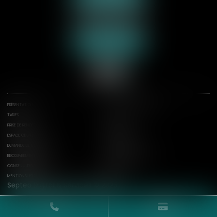
70 rue de la Plage
62600 BERCK-SUR-MER
Tél :
03 21 09 24 31
Nous localiser
PRÉSENTATION
DOMAINES D'INTERVENTION
TARIFS
ACTUS
PRISE DE RENDEZ-VOUS
CONTACT
ESPACE CLIENT
ESPACE CONSTATS
DEMANDE DE CONSTAT
CONSTATS
RECOUVREMENT D'ÉXÉCUTION
RÉDACTION SIGNIFICATION
CONSEIL JURIDIQUE
PLAN DU SITE
MENTIONS LÉGALES
CGU
Septeo Digital & Services © 2025