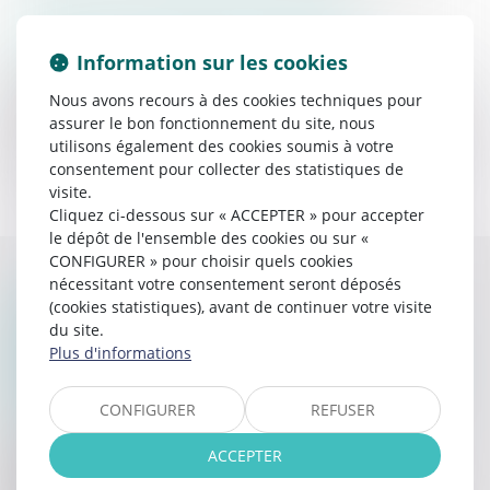
TARIFS NON RÉGLEMENTÉS
Information sur les cookies
Les activités qui ne relèvent pas du monopole des
commissaires de justice pratiquées concurremment avec
Nous avons recours à des cookies techniques pour
d’autres professions dont le tarif n’est pas lui même
assurer le bon fonctionnement du site, nous
réglementé, font l’objet d’honoraires librement déterminés.
utilisons également des cookies soumis à votre
consentement pour collecter des statistiques de
Merci de
contacter l'étude
pour la réalisation d'un devis.
visite.
Cliquez ci-dessous sur « ACCEPTER » pour accepter
le dépôt de l'ensemble des cookies ou sur «
CONFIGURER » pour choisir quels cookies
nécessitant votre consentement seront déposés
DISPOSITIF DE MÉDIATION DE LA
(cookies statistiques), avant de continuer votre visite
CONSOMMATION, AU VISA DES
du site.
ARTICLES L 611-1 ET SUIVANTS, ET R
Plus d'informations
612-1 ET SUIVANTS DU CODE DE LA
CONSOMMATION
CONFIGURER
REFUSER
Si vous êtes un particulier, en votre qualité de
ACCEPTER
consommateur, et en cas de litige avec l’Etude, vous