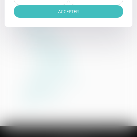
Consultation juridique
Demande de constat
ACCEPTER
Contact
Services
03 21 21 35 00
Espace client
Paiement en ligne
Office d'ARRAS
Office de BERCK
Espace constats
Demande de constat
Plan du site
Mentions légales
CGU