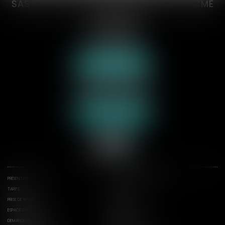
SAS AXCYAN CUVILLON DEVERNAY TROCME
VICONGNE
3 rue du collège
62000 ARRAS
Tél :
03 21 21 35 00
Nous localiser
70 rue de la Plage
62600 BERCK-SUR-MER
Tél :
03 21 09 24 31
Nous localiser
PRÉSENTATION
DOMAINES D'INTERVENTION
TARIFS
ACTUS
PRISE DE RENDEZ-VOUS
CONTACT
ESPACE CLIENT
ESPACE CONSTATS
DEMANDE DE CONSTAT
CONSTATS