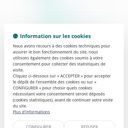
Production
Vie de l'entreprise
Nouvelles technologies
Immobilier
Maritime Agricole Environnement
Information sur les cookies
Jeux concours
Recouvrement d'éxécution
Nous avons recours à des cookies techniques pour
Recouvrement à l'amiable
assurer le bon fonctionnement du site, nous
utilisons également des cookies soumis à votre
Recouvrement Judiciaire
consentement pour collecter des statistiques de
Rédaction signification
visite.
Rédaction
Cliquez ci-dessous sur « ACCEPTER » pour accepter
Signification
le dépôt de l'ensemble des cookies ou sur «
CONFIGURER » pour choisir quels cookies
Conseil juridique
nécessitant votre consentement seront déposés
Le conseil sur le plan Personnel
(cookies statistiques), avant de continuer votre visite
Le conseil sur le plan Professionnel
du site.
Tarifs
Plus d'informations
Actus
Prise de rendez-vous
CONFIGURER
REFUSER