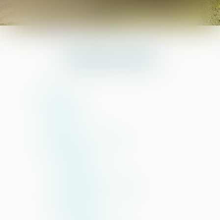
PLAN DU SITE
Accueil
Présentation
L'étude
Équipe
Domaines d'intervention
Particulier
Vie privée
Immobilier
Nouvelles technologies
Professionnels
Constats