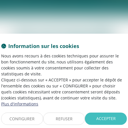
Tarifs
Actus
Domaines d'intervention
Prise de rendez
LES ACTUALITÉS
Information sur les cookies
Nous avons recours à des cookies techniques pour assurer le
bon fonctionnement du site, nous utilisons également des
cookies soumis à votre consentement pour collecter des
statistiques de visite.
Cliquez ci-dessous sur « ACCEPTER » pour accepter le dépôt de
l'ensemble des cookies ou sur « CONFIGURER » pour choisir
quels cookies nécessitant votre consentement seront déposés
15
(cookies statistiques), avant de continuer votre visite du site.
avr.
Plus d'informations
La fraction de salaire absolument
insaisissable est portée à 646,52 € au
ACCEPTER
CONFIGURER
REFUSER
1er avril 2025